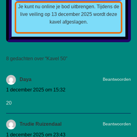
Je kunt nu online je bod uitbrengen. Tijdens de
live veiling op 13 december 2025 wordt deze
kavel afgeslagen.
8 gedachten over “
Kavel 50
”
Beantwoorden
Daya
1 december 2025 om 15:32
20
Beantwoorden
Trudie Ruizendaal
1 december 2025 om 23:43